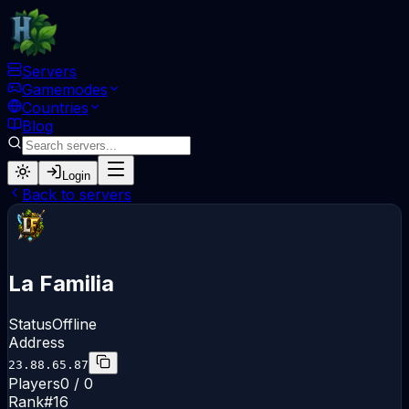
Servers
Gamemodes
Countries
Blog
Login
Back to servers
La Familia
Status
Offline
Address
23.88.65.87
Players
0 / 0
Rank
#
16