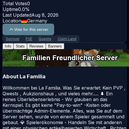
Total Votes
0
Uptime
0.0
%
Last Updated
Aug 8, 2026
Location
Germany
Vote for this server
Survivel
PVE
Queste
Claim Land
Info
Stats
Reviews
Banners
About
La Familia
Willkommen bei La Familia. Was Sie erwartet: Kein PVP ,
Qwests , Aukzionshaus , und vieles mehr..... 🌲 Ein
reines Überlebenserlebnis - Wir glauben an das
Kernspiel. Es gibt keine "Pay-to-win" -Kisten oder
übermächtige Admin-Elemente. Alles, was Sie auf dem
Server sehen, wurde von einem Spieler gesammelt und
gebaut. 💎 Spielerökonomie - Handeln Sie mit anderen
mit einer physischen artikelbasierten Wirtschaft . Richten