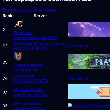
Показать все с фильтрами
Rank
Server
2
ÆtherTale
play.aethertale.net:5100
BoH Guild Philippines Server
63
No banner
94.242.248.18:7877
89
Hyasia Malaysia
my.hyasia.net
Hytale Asia
74
No banner
131.153.48.218:5720
My New Server
37
play.beancrwaft.ru
My New Server
36
play.beancraft.ru