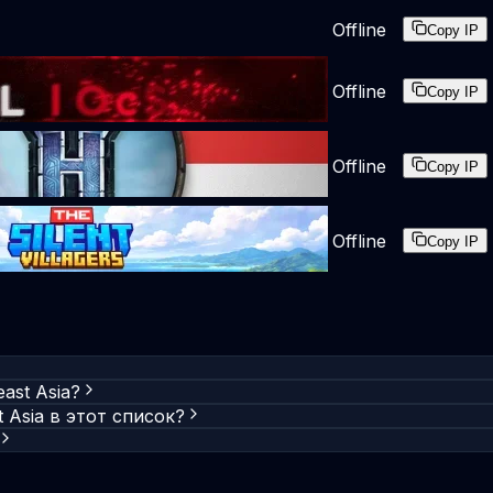
Offline
Copy IP
Offline
Copy IP
Offline
Copy IP
Offline
Copy IP
ast Asia?
 Asia в этот список?