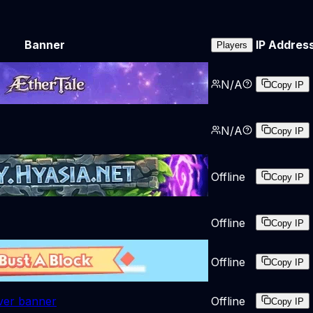
Banner
IP Addres
Players
N/A
Copy IP
N/A
Copy IP
Offline
Copy IP
Offline
Copy IP
Offline
Copy IP
Offline
Copy IP