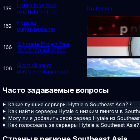
Hytale Indonesia
139
No banner
play.hytale-id.net
Hynesia
162
play.hynesia.net
Silhouete Project Tale
166
15.235.160.161:20500
Silent Villagers
106
play.silentvillagers.net
Часто задаваемые вопросы
Какие лучшие серверы Hytale в Southeast Asia?
Как найти серверы Hytale с низким пингом в Southe
Могу ли я добавить свой сервер Hytale из Southeast
Как голосовать за серверы Hytale в Southeast Asia?
Страны в регионе Southeast Asia