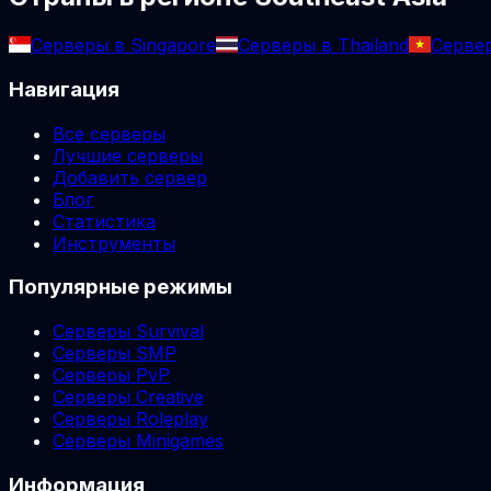
Серверы в Singapore
Серверы в Thailand
Сервер
Навигация
Все серверы
Лучшие серверы
Добавить сервер
Блог
Статистика
Инструменты
Популярные режимы
Серверы Survival
Серверы SMP
Серверы PvP
Серверы Creative
Серверы Roleplay
Серверы Minigames
Информация