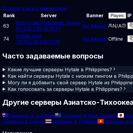
Показать все с фильтрами
Rank
Server
Banner
IP
Players
BoH Guild Philippines Server
63
No banner
N/A
94.242.248.18:7877
Hytale Asia
74
No banner
Offline
131.153.48.218:5720
Часто задаваемые вопросы
Какие лучшие серверы Hytale в Philippines?
Как найти серверы Hytale с низким пингом в Philipp
Могу ли я добавить свой сервер Hytale из Philippin
Как голосовать за серверы Hytale в Philippines?
Другие серверы Азиатско-Тихоокеа
Серверы в Australia
Серверы в New Zealand
Сер
Серверы в Taiwan
Серверы в Thailand
Серверы в V