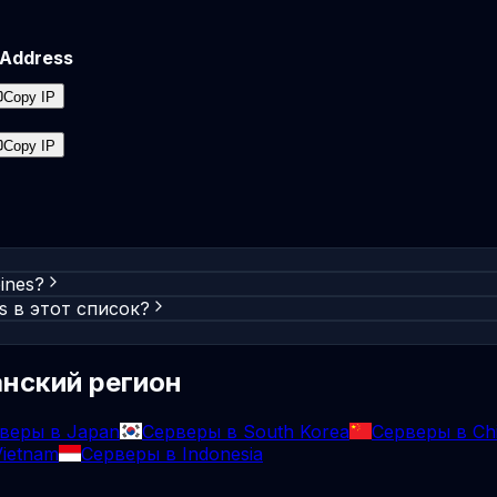
 Address
Copy IP
Copy IP
ines?
es в этот список?
нский регион
веры в Japan
Серверы в South Korea
Серверы в Ch
ietnam
Серверы в Indonesia