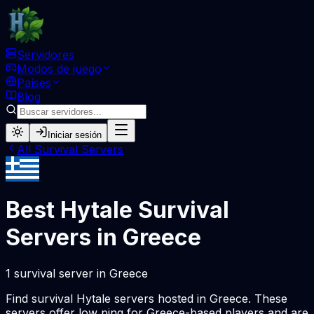
Servidores
Modos de juego
Países
Blog
Iniciar sesión
All
Survival
Servers
Best Hytale
Survival
Servers in
Greece
1
survival
server
in
Greece
Find
survival
Hytale servers hosted in
Greece
. These
servers offer low ping for
Greece
-based players and are