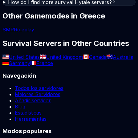
How do I find more survival Hytale servers?
Other Gamemodes in
Greece
SMP
Roleplay
Survival
Servers in Other Countries
United States
United Kingdom
Canada
Australia
Germany
France
Navegación
Todos los servidores
Mejores Servidores
Añadir servidor
Blog
Estadísticas
Herramientas
Modos populares