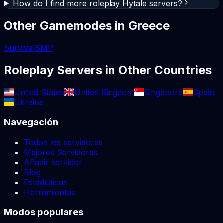
How do I find more roleplay Hytale servers?
Other Gamemodes in
Greece
Survival
SMP
Roleplay
Servers in Other Countries
United States
United Kingdom
Singapore
Spain
Ukraine
Navegación
Todos los servidores
Mejores Servidores
Añadir servidor
Blog
Estadísticas
Herramientas
Modos populares