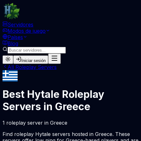
Servidores
Modos de juego
Países
Blog
Iniciar sesión
All
Roleplay
Servers
Best Hytale
Roleplay
Servers in
Greece
1
roleplay
server
in
Greece
Find
roleplay
Hytale servers hosted in
Greece
. These
servers offer low ping for
Greece
-based players and are