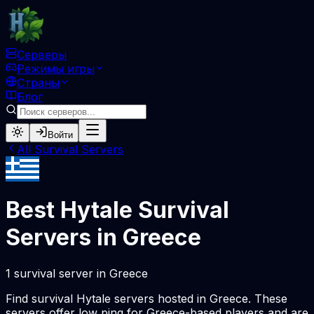
Серверы
Режимы игры
Страны
Блог
Войти
All
Survival
Servers
Best Hytale
Survival
Servers in
Greece
1
survival
server
in
Greece
Find
survival
Hytale servers hosted in
Greece
. These
servers offer low ping for
Greece
-based players and are