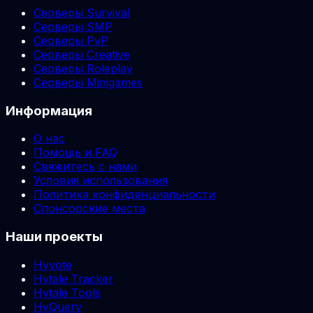
Серверы Survival
Серверы SMP
Серверы PvP
Серверы Creative
Серверы Roleplay
Серверы Minigames
Информация
О нас
Помощь и FAQ
Свяжитесь с нами
Условия использования
Политика конфиденциальности
Спонсорские места
Наши проекты
Hyvote
Hytale Tracker
Hytale Tools
HyQuery