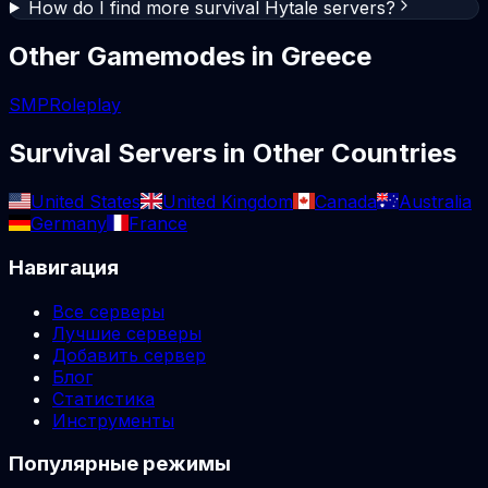
How do I find more survival Hytale servers?
Other Gamemodes in
Greece
SMP
Roleplay
Survival
Servers in Other Countries
United States
United Kingdom
Canada
Australia
Germany
France
Навигация
Все серверы
Лучшие серверы
Добавить сервер
Блог
Статистика
Инструменты
Популярные режимы