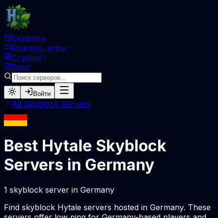
Серверы
Режимы игры
Страны
Блог
Войти
All
Skyblock
Servers
Best Hytale
Skyblock
Servers in
Germany
1
skyblock
server
in
Germany
Find
skyblock
Hytale servers hosted in
Germany
. These
servers offer low ping for
Germany
-based players and