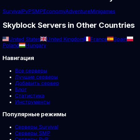
Survival
PvP
SMP
Economy
Adventure
Minigames
Skyblock
Servers in Other Countries
United States
United Kingdom
France
Spain
Poland
Hungary
Навигация
Все серверы
Лучшие серверы
Добавить сервер
Блог
Статистика
Инструменты
Популярные режимы
Серверы Survival
Серверы SMP
Серверы PvP