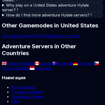
Why play on a United States adventure Hytale
server?
How do I find more adventure Hytale servers?
Other Gamemodes in
United States
Survival
Creative
PvP
SMP
Roleplay
Economy
Adventure
Servers in Other
Countries
United Kingdom
Canada
Australia
Germany
Czech Republic
Indonesia
Навигация
Все серверы
Лучшие серверы
Добавить сервер
Блог