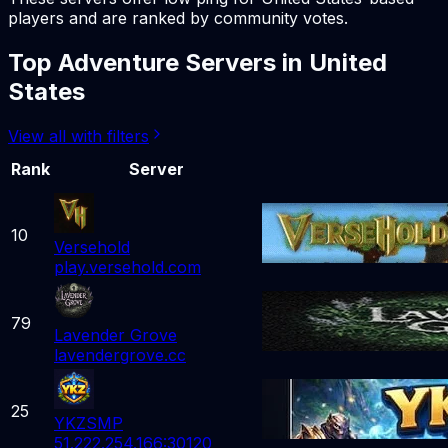
players and are ranked by community votes.
Top
Adventure
Servers in
United
States
View all with filters
Rank
Server
10
Versehold
play.versehold.com
79
Lavender Grove
lavendergrove.cc
25
YKZSMP
51.222.254.166:30120