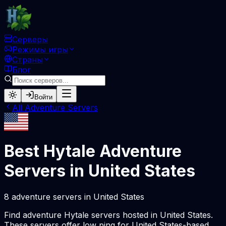
Серверы
Режимы игры
Страны
Блог
Войти
All
Adventure
Servers
Best Hytale
Adventure
Servers in
United States
8
adventure
servers
in
United States
Find
adventure
Hytale servers hosted in
United States
.
These servers offer low ping for
United States
-based