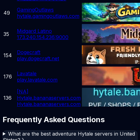
GamingOutlaws
49
hytale.gamingoutlaws.com
Midgard Latino
35
173.240.154.236:9000
Dogecraft
154
play.dogecraft.net
Lavatale
176
play.lavatale.com
[NA]
136
Hytale.bananaservers.com
Hytale.bananaservers.com
Frequently Asked Questions
What are the best adventure Hytale servers in United
States?