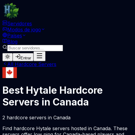
Servidores
Modos de jogo
Países
Blog
Entrar
All
Hardcore
Servers
Best Hytale
Hardcore
Servers in
Canada
2
hardcore
servers
in
Canada
Find
hardcore
Hytale servers hosted in
Canada
. These
servers offer low ping for
Canada
-based players and