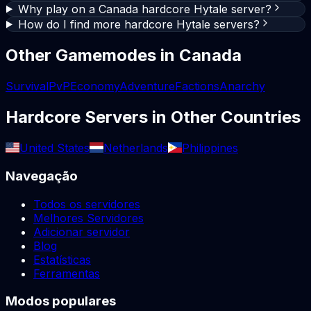
Why play on a Canada hardcore Hytale server?
How do I find more hardcore Hytale servers?
Other Gamemodes in
Canada
Survival
PvP
Economy
Adventure
Factions
Anarchy
Hardcore
Servers in Other Countries
United States
Netherlands
Philippines
Navegação
Todos os servidores
Melhores Servidores
Adicionar servidor
Blog
Estatísticas
Ferramentas
Modos populares