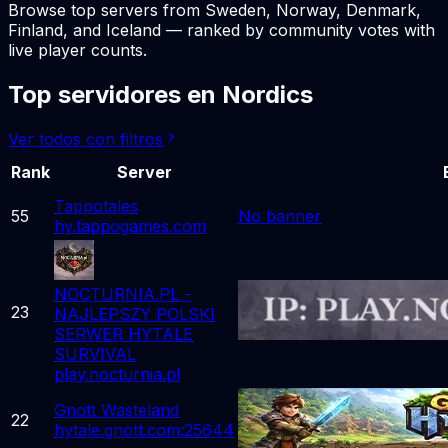
Browse top servers from Sweden, Norway, Denmark,
Finland, and Iceland — ranked by community votes with
live player counts.
Top servidores en Nordics
Ver todos con filtros
Rank
Server
Tappotales
55
No banner
hy.tappogames.com
NOCTURNIA.PL -
23
NAJLEPSZY POLSKI
SERWER HYTALE
SURVIVAL
play.nocturnia.pl
Gnott Wasteland
22
hytale.gnott.com:25644