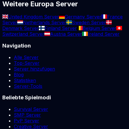
Weitere Europa Server
United Kingdom Server
Germany Server
France
Server
Netherlands Server
Sweden Server
Denmark Server
Finland Server
Belgium Server
Switzerland Server
Austria Server
Ireland Server
Navigation
Alle Server
Top-Server
Server hinzufügen
Blog
Statistiken
Server-Tools
Beliebte Spielmodi
Survival Server
SMP Server
PvP Server
Creative Server