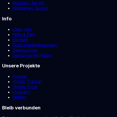
Roleplay Server
Minigames Server
Info
Über uns
Hilfe & FAQ
Kontakt
Nutzungsbedingungen
Datenschutz
Gesponserte Plätze
Unsere Projekte
Hyvote
Hytale Tracker
Hytale Tools
HyQuery
Votifier
Bleib verbunden