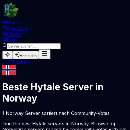
Server
Spielmodi
Länder
Blog
Anmelden
Alle Länder
Beste Hytale Server in
Norway
1 Norway Server sortiert nach Community-Votes
Find the best Hytale servers in Norway. Browse top
Norwegian servers ranked by community votes with live