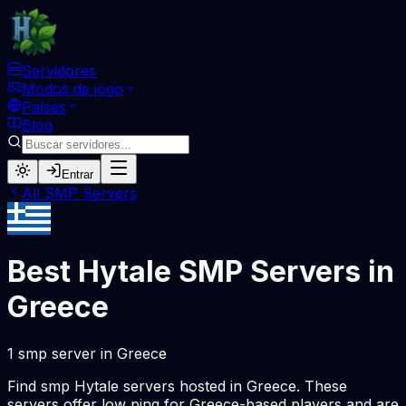
Servidores
Modos de jogo
Países
Blog
Entrar
All
SMP
Servers
Best Hytale
SMP
Servers in
Greece
1
smp
server
in
Greece
Find
smp
Hytale servers hosted in
Greece
. These
servers offer low ping for
Greece
-based players and are