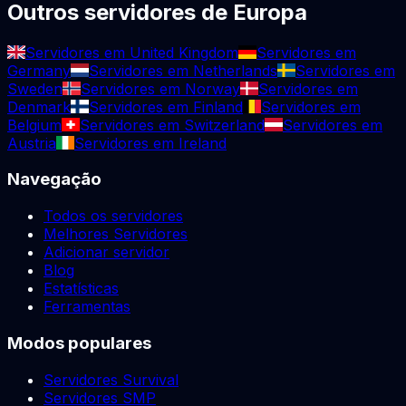
Outros servidores de Europa
Servidores em United Kingdom
Servidores em
Germany
Servidores em Netherlands
Servidores em
Sweden
Servidores em Norway
Servidores em
Denmark
Servidores em Finland
Servidores em
Belgium
Servidores em Switzerland
Servidores em
Austria
Servidores em Ireland
Navegação
Todos os servidores
Melhores Servidores
Adicionar servidor
Blog
Estatísticas
Ferramentas
Modos populares
Servidores Survival
Servidores SMP