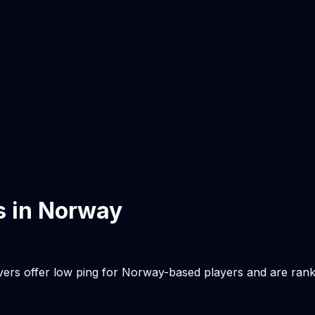
s in
Norway
vers offer low ping for
Norway
-based players and are ran