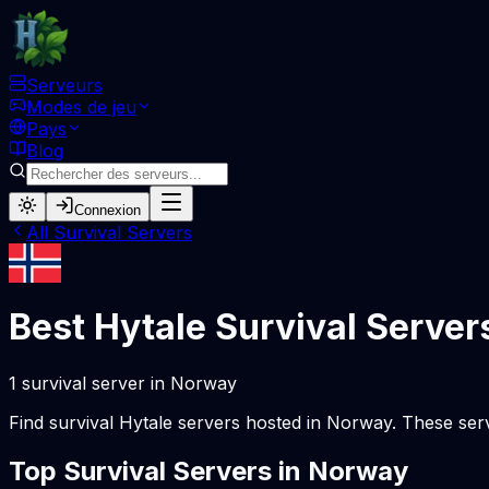
Serveurs
Modes de jeu
Pays
Blog
Connexion
All
Survival
Servers
Best Hytale
Survival
Server
1
survival
server
in
Norway
Find
survival
Hytale servers hosted in
Norway
. These ser
Top
Survival
Servers in
Norway