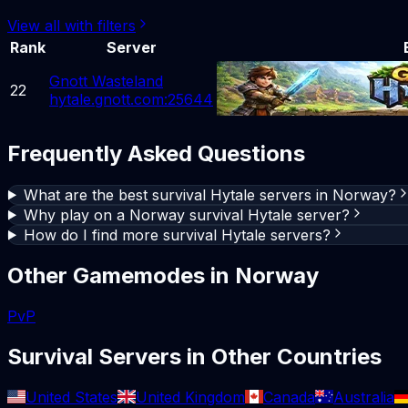
View all with filters
Rank
Server
Gnott Wasteland
22
hytale.gnott.com:25644
Frequently Asked Questions
What are the best survival Hytale servers in Norway?
Why play on a Norway survival Hytale server?
How do I find more survival Hytale servers?
Other Gamemodes in
Norway
PvP
Survival
Servers in Other Countries
United States
United Kingdom
Canada
Australia