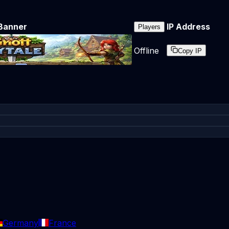
Banner
IP Address
Players
Offline
Copy IP
Germany
France