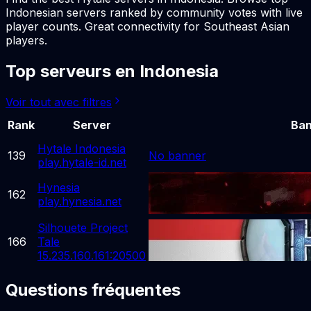
Indonesian servers ranked by community votes with live
player counts. Great connectivity for Southeast Asian
players.
Top serveurs en Indonesia
Voir tout avec filtres
Rank
Server
Ban
Hytale Indonesia
139
No banner
play.hytale-id.net
Hynesia
162
play.hynesia.net
Silhouete Project
166
Tale
15.235.160.161:20500
Questions fréquentes